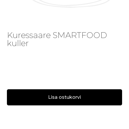
Kuressaare SMARTFOOD
kuller
Lisa ostukorvi